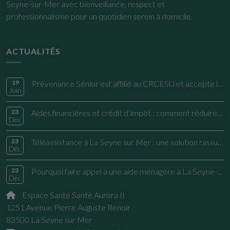
Seyne-sur-Mer avec bienveillance, respect et
professionnalisme pour un quotidien serein à domicile.
ACTUALITÉS
19
Prévenance Sénior est affilié au CRCESU et accepte les règlements en CESU préfinancés
Juin
23
Aides financières et crédit d’impôt : comment réduire vos dépenses à La Seyne-sur-Mer ?
Déc
23
Téléassistance à La Seyne sur Mer : une solution rassurante pour les familles et les seniors
Déc
23
Pourquoi faire appel à une aide ménagère à La Seyne-sur-Mer ?
Déc
Espace Santé Santé Aurora II
1251 Avenue Pierre Auguste Renoir
83500 La Seyne sur Mer