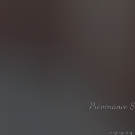
Prévenance S
notre équ