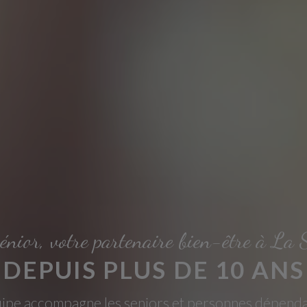
énior, votre partenaire bien-être à La 
DEPUIS PLUS DE 10 ANS
ipe accompagne les seniors et personnes dépend