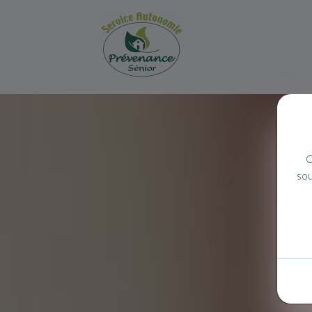
C
sou