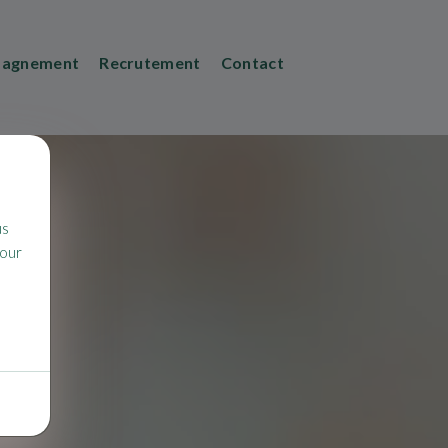
agnement
Recrutement
Contact
us
pour