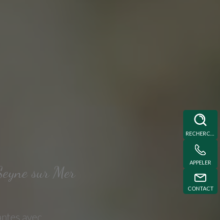
RECHERCHE
APPELER
Seyne sur Mer
CONTACT
antes avec